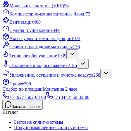
Модульные системы (VRF)
56
Компрессорно-конденсаторные блоки
73
Вентиляция
400
Пульты и управление
349
Аксессуары и комплектующие
1073
Сервис и расходные материалы
136
Тепловое оборудование
1039
Отопление и водоснабжение
2186
Увлажнение, осушение и очистка воздуха
268
Прочее
300
Подбор по площади
Монтаж за 2 часа
+7 (927) 502-08-08
+7 (8442) 50-33-88
Заказать звонок
Каталог
Бытовые сплит-системы
Полупромышленные сплит-системы