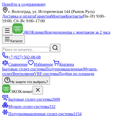
Перейти к содержимому
г. Волгоград, ул. Историческая 144 (Рынок Русь)
Доставка и оплата
Гарантия
Монтаж
Контакты
Пн–Пт 9:00–
19:00, Сб–Вс 9:00–17:00
ЭКО
Климат
Кондиционеры с монтажом за 2 часа
Каталог
+7 (927) 502-08-08
Сравнение
Избранное
Корзина
Бытовые сплит-системы
Полупромышленные
Мульти-
сплит
Вентиляция
VRF-системы
Подбор по площади
Не знаете что выбрать?
ЭКО
Климат
Бытовые сплит-системы
2600
Мульти сплит-системы
332
Полупромышленные сплит-системы
1154