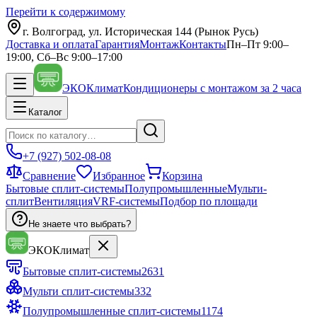
Перейти к содержимому
г. Волгоград, ул. Историческая 144 (Рынок Русь)
Доставка и оплата
Гарантия
Монтаж
Контакты
Пн–Пт 9:00–
19:00, Сб–Вс 9:00–17:00
ЭКО
Климат
Кондиционеры с монтажом за 2 часа
Каталог
+7 (927) 502-08-08
Сравнение
Избранное
Корзина
Бытовые сплит-системы
Полупромышленные
Мульти-
сплит
Вентиляция
VRF-системы
Подбор по площади
Не знаете что выбрать?
ЭКО
Климат
Бытовые сплит-системы
2631
Мульти сплит-системы
332
Полупромышленные сплит-системы
1174