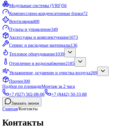
Модульные системы (VRF)
56
Компрессорно-конденсаторные блоки
72
Вентиляция
400
Пульты и управление
349
Аксессуары и комплектующие
1073
Сервис и расходные материалы
136
Тепловое оборудование
1039
Отопление и водоснабжение
2185
Увлажнение, осушение и очистка воздуха
269
Прочее
300
Подбор по площади
Монтаж за 2 часа
+7 (927) 502-08-08
+7 (8442) 50-33-88
Заказать звонок
Главная
/
Контакты
Контакты