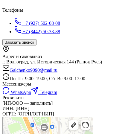
Телефоны
+7 (927) 502-08-08
+7 (8442) 50-33-88
Заказать звонок
Адрес и самовывоз
г. Волгоград, ул. Историческая 144 (Рынок Русь)
Galchenko9090@mail.ru
Пн–Пт 9:00–19:00, Сб–Вс 9:00–17:00
Мессенджеры
WhatsApp
Telegram
Реквизиты
[ИП/ООО — заполнить]
ИНН:
[ИНН]
ОГРН:
[ОГРН/ОГРНИП]