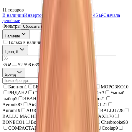
11
товаров
В наличии
Инверторные
До 25 м²
26–45 м²
От 45 м²
Сначала
дешёвые
Фильтры
Сбросить (
1
)
Наличие
Только в наличии
Цена, ₽
—
35 ₽ — 52 598 639 ₽
Бренд
Бастион
1
БЕЗ МАРКИ
83
ЛЕМАКС
13
МОРОЗКО
10
РИДАН
2
СТМ
1
ТГУ-НОРД
4
ТеплоТех
3
Умный
выбор
5
ЭВАН
153
AC ELECTRIC
22
Aero
21
Aeronik
87
AirGreen
10
AKAI
5
ALFACOOL
21
Aurum
19
AURUS
18
AUX
96
Axioma
40
BALLU
728
BALLU MACHINE
26
Ballu-Biemmedue
1
BAXI
170
BONECO
1
Bosch
15
Breez
30
CAREL
75
Cherbrooke
93
COMPACTAIR by ZILON
222
Coolberg
27
Coolup
9