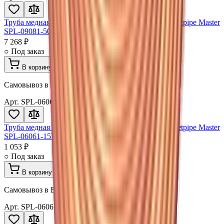
Труба медная 06,35x0,61x15000мм (1/4"х0,024") Vietpipe Master
SPL-09081-50VS
7 268 ₽
○ Под заказ
В корзину
Самовывоз в Волгограде · доставка
Арт.
SPL-06061-15VM
Труба медная 06,35x0,61x15000мм (1/4"х0,024") Vietpipe Master
SPL-06061-15VM
1 053 ₽
○ Под заказ
В корзину
Самовывоз в Волгограде · доставка
Арт.
SPL-06061-50VM