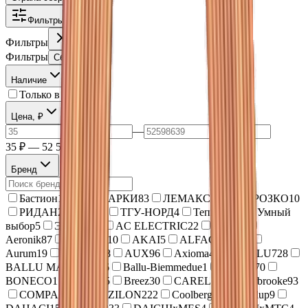
Фильтры
Фильтры
Фильтры
Сбросить (
1
)
Наличие
Только в наличии
Цена, ₽
—
35 ₽ — 52 598 639 ₽
Бренд
Бастион
1
БЕЗ МАРКИ
83
ЛЕМАКС
13
МОРОЗКО
10
РИДАН
2
СТМ
1
ТГУ-НОРД
4
ТеплоТех
3
Умный
выбор
5
ЭВАН
153
AC ELECTRIC
22
Aero
21
Aeronik
87
AirGreen
10
AKAI
5
ALFACOOL
21
Aurum
19
AURUS
18
AUX
96
Axioma
40
BALLU
728
BALLU MACHINE
26
Ballu-Biemmedue
1
BAXI
170
BONECO
1
Bosch
15
Breez
30
CAREL
75
Cherbrooke
93
COMPACTAIR by ZILON
222
Coolberg
27
Coolup
9