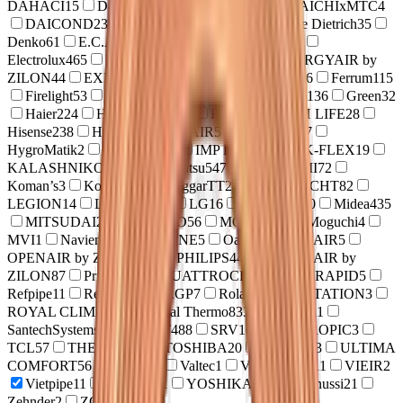
DAHACI
15
Daichi
233
DAICHIxMES
4
DAICHIxMTC
4
DAICOND
23
Daikin
313
DANTEX
1
De Dietrich
35
Denko
61
E.C.A.
7
Ecoletta
10
ECOSTAR
47
Electrolux
465
ELSEN
1
Energolux
262
ENERGYAIR by
ZILON
44
EXPERTAIR by ZILON
56
Ferroli
86
Ferrum
115
Firelight
53
FUJITSU
17
FUNAI
253
Gree
136
Green
32
Haier
224
HAJDU
2
HI
1
Hidros
1
HIGH LIFE
28
Hisense
238
Hitachi
23
HITAIR
5
HUBERT
27
HygroMatik
2
IDS-Drive
20
IMP PUMPS
52
K-FLEX
19
KALASHNIKOV
134
Kentatsu
547
KITURAMI
72
Koman’s
3
Kotitonttu
2
LaggarTT
2
LAMPRECHT
82
LEGION
14
LESSAR
120
LG
16
METEOR
30
Midea
435
MITSUDAI
21
MIZUDO
56
MODULS
2
Moguchi
4
MVI
1
Navien
92
NEOLINE
5
Oasis
1
ONE AIR
5
OPENAIR by ZILON
508
PHILIPS
44
POWERAIR by
ZILON
87
Primera
73
QUATTROCLIMA
115
RAPID
5
Refpipe
11
RexFaber
2
RGP
7
Roland
26
ROTATION
3
ROYAL CLIMA
680
Royal Thermo
833
Ruvinil
11
SantechSystems
1
SHUFT
488
SRV
16
SUBTROPIC
3
TCL
57
THERMEX
2
TOSHIBA
20
TOSOT
83
ULTIMA
COMFORT
56
Uni-Fitt
1
Valtec
1
VARMEGA
11
VIEIR
2
Vietpipe
11
XIGMA
51
YOSHIKAWA
6
Zanussi
21
Zehnder
2
ZOTA
209