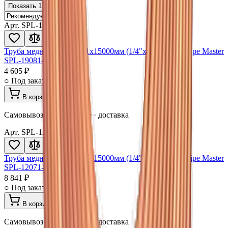
Показать
11
товаров
Арт.
SPL-19081-15VM
Труба медная 06,35x0,61x15000мм (1/4"х0,024") Vietpipe Master
SPL-19081-15VM
4 605 ₽
○ Под заказ
В корзину
Самовывоз в Волгограде · доставка
Арт.
SPL-12071-50VM
Труба медная 06,35x0,61x15000мм (1/4"х0,024") Vietpipe Master
SPL-12071-50VM
8 841 ₽
○ Под заказ
В корзину
Самовывоз в Волгограде · доставка