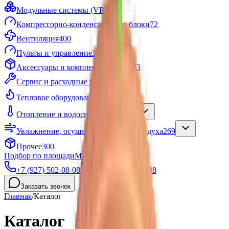
Модульные системы (VRF)
56
Компрессорно-конденсаторные блоки
72
Вентиляция
400
Пульты и управление
349
Аксессуары и комплектующие
1073
Сервис и расходные материалы
136
Тепловое оборудование
1039
Отопление и водоснабжение
2185
Увлажнение, осушение и очистка воздуха
269
Прочее
300
Подбор по площади
Монтаж за 2 часа
+7 (927) 502-08-08
+7 (8442) 50-33-88
Заказать звонок
Главная
/
Каталог
Каталог