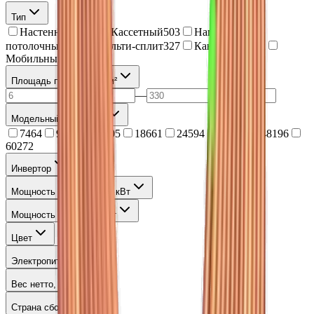
Тип
Настенный
2950
Кассетный
503
Напольно-
потолочный
421
Мульти-сплит
327
Канальный
292
Мобильный
139
Площадь помещения
,
м²
—
Модельный ряд (BTU)
7
464
9
694
12
705
18
661
24
594
36
215
48
196
60
272
Инвертор
Мощность охлаждения
,
кВт
Мощность обогрева
,
кВт
Цвет
Электропитание
Вес нетто
,
кг
Страна сборки