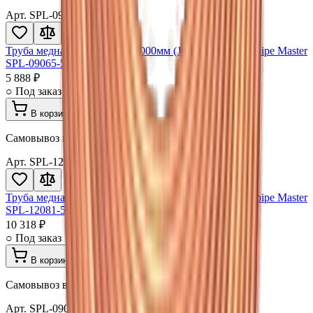
Арт.
SPL-09065-50VM
Труба медная 06,35x0,61x15000мм (1/4"х0,024") Vietpipe Master
SPL-09065-50VM
5 888 ₽
○ Под заказ
В корзину
Самовывоз в Волгограде · доставка
Арт.
SPL-12081-50VS
Труба медная 06,35x0,61x15000мм (1/4"х0,024") Vietpipe Master
SPL-12081-50VS
10 318 ₽
○ Под заказ
В корзину
Самовывоз в Волгограде · доставка
Арт.
SPL-09081-50VS