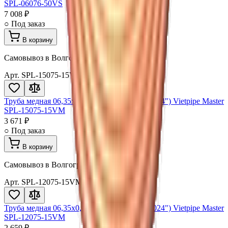
SPL-06076-50VS
7 008 ₽
○ Под заказ
В корзину
Самовывоз в Волгограде · доставка
Арт.
SPL-15075-15VM
Труба медная 06,35x0,61x15000мм (1/4"х0,024") Vietpipe Master
SPL-15075-15VM
3 671 ₽
○ Под заказ
В корзину
Самовывоз в Волгограде · доставка
Арт.
SPL-12075-15VM
Труба медная 06,35x0,61x15000мм (1/4"х0,024") Vietpipe Master
SPL-12075-15VM
2 659 ₽