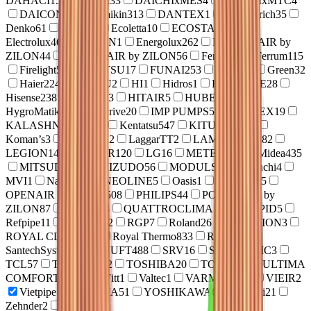
DAHACI
15
Daichi
233
DAICHIxMES
4
DAICHIxMTC
4
DAICOND
23
Daikin
313
DANTEX
1
De Dietrich
35
Denko
61
E.C.A.
7
Ecoletta
10
ECOSTAR
47
Electrolux
465
ELSEN
1
Energolux
262
ENERGYAIR by
ZILON
44
EXPERTAIR by ZILON
56
Ferroli
86
Ferrum
115
Firelight
53
FUJITSU
17
FUNAI
253
Gree
136
Green
32
Haier
224
HAJDU
2
HI
1
Hidros
1
HIGH LIFE
28
Hisense
238
Hitachi
23
HITAIR
5
HUBERT
27
HygroMatik
2
IDS-Drive
20
IMP PUMPS
52
K-FLEX
19
KALASHNIKOV
134
Kentatsu
547
KITURAMI
72
Koman’s
3
Kotitonttu
2
LaggarTT
2
LAMPRECHT
82
LEGION
14
LESSAR
120
LG
16
METEOR
30
Midea
435
MITSUDAI
21
MIZUDO
56
MODULS
2
Moguchi
4
MVI
1
Navien
92
NEOLINE
5
Oasis
1
ONE AIR
5
OPENAIR by ZILON
508
PHILIPS
44
POWERAIR by
ZILON
87
Primera
73
QUATTROCLIMA
115
RAPID
5
Refpipe
11
RexFaber
2
RGP
7
Roland
26
ROTATION
3
ROYAL CLIMA
680
Royal Thermo
833
Ruvinil
11
SantechSystems
1
SHUFT
488
SRV
16
SUBTROPIC
3
TCL
57
THERMEX
2
TOSHIBA
20
TOSOT
83
ULTIMA
COMFORT
56
Uni-Fitt
1
Valtec
1
VARMEGA
11
VIEIR
2
Vietpipe
11
XIGMA
51
YOSHIKAWA
6
Zanussi
21
Zehnder
2
ZOTA
209