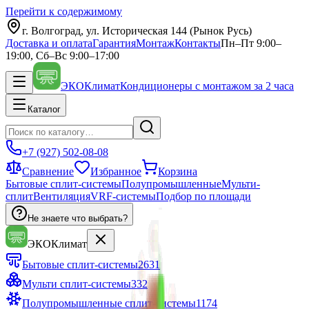
Перейти к содержимому
г. Волгоград, ул. Историческая 144 (Рынок Русь)
Доставка и оплата
Гарантия
Монтаж
Контакты
Пн–Пт 9:00–
19:00, Сб–Вс 9:00–17:00
ЭКО
Климат
Кондиционеры с монтажом за 2 часа
Каталог
+7 (927) 502-08-08
Сравнение
Избранное
Корзина
Бытовые сплит-системы
Полупромышленные
Мульти-
сплит
Вентиляция
VRF-системы
Подбор по площади
Не знаете что выбрать?
ЭКО
Климат
Бытовые сплит-системы
2631
Мульти сплит-системы
332
Полупромышленные сплит-системы
1174