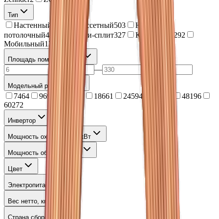
Тип
Настенный
2950
Кассетный
503
Напольно-
потолочный
421
Мульти-сплит
327
Канальный
292
Мобильный
139
Площадь помещения
,
м²
—
Модельный ряд (BTU)
7
464
9
694
12
705
18
661
24
594
36
215
48
196
60
272
Инвертор
Мощность охлаждения
,
кВт
Мощность обогрева
,
кВт
Цвет
Электропитание
Вес нетто
,
кг
Страна сборки