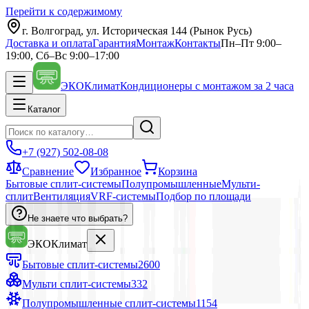
Перейти к содержимому
г. Волгоград, ул. Историческая 144 (Рынок Русь)
Доставка и оплата
Гарантия
Монтаж
Контакты
Пн–Пт 9:00–
19:00, Сб–Вс 9:00–17:00
ЭКО
Климат
Кондиционеры с монтажом за 2 часа
Каталог
+7 (927) 502-08-08
Сравнение
Избранное
Корзина
Бытовые сплит-системы
Полупромышленные
Мульти-
сплит
Вентиляция
VRF-системы
Подбор по площади
Не знаете что выбрать?
ЭКО
Климат
Бытовые сплит-системы
2600
Мульти сплит-системы
332
Полупромышленные сплит-системы
1154